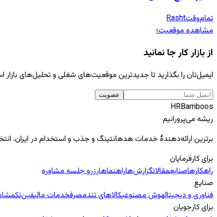
تمام‌وقت
Rasht
مشاهده موقعیت
›
از بازار کار جا نمانید
ایمیل‌تان را بگذارید تا جدیدترین موقعیت‌های شغلی و تحلیل‌های بازار است
عضویت
HR
Bamboos
ریشه می‌پرورانیم
برترین ارائه‌دهندهٔ خدمات هدهانتینگ و جذب و استخدام در ایران. انت
برای کارفرمایان
راهکارها
صنایع
مقالات
گزارش‌ها
راهنماها
رزرو جلسه مشاوره
صنایع
فناوری و دیجیتال
هوش مصنوعی
کالاهای تندمصرف
خدمات مالی
فین‌تک
مشاهد
برای کارجویان