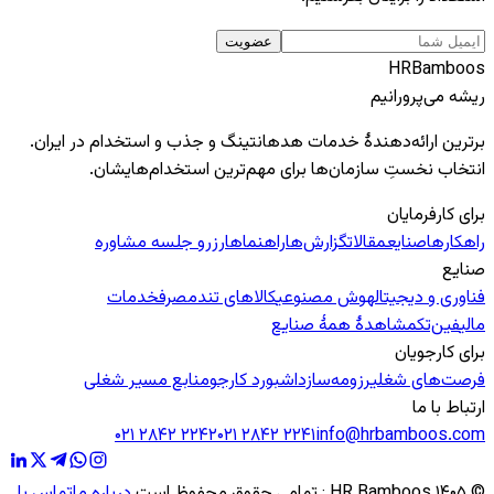
عضویت
HR
Bamboos
ریشه می‌پرورانیم
برترین ارائه‌دهندهٔ خدمات هدهانتینگ و جذب و استخدام در ایران.
انتخاب نخستِ سازمان‌ها برای مهم‌ترین استخدام‌هایشان.
برای کارفرمایان
راهکارها
صنایع
مقالات
گزارش‌ها
راهنماها
رزرو جلسه مشاوره
صنایع
فناوری و دیجیتال
هوش مصنوعی
کالاهای تندمصرف
خدمات
مالی
فین‌تک
مشاهدهٔ همهٔ صنایع
برای کارجویان
فرصت‌های شغلی
رزومه‌ساز
داشبورد کارجو
منابع مسیر شغلی
ارتباط با ما
۰۲۱ ۲۸۴۲ ۲۲۴۲
۰۲۱ ۲۸۴۲ ۲۲۴۱
info@hrbamboos.com
©
۱۴۰۵
HR Bamboos
·
تمامی حقوق محفوظ است.
درباره ما
تماس با