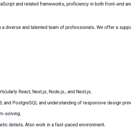
avaScript and related frameworks, proficiency in both front-end 
with a diverse and talented team of professionals. We offer a sup
cularly React, Next.js, Node.js., and Nest.js.
B, and PostgreSQL and u
nderstanding of responsive design princ
m-solving.
etic details. Also
work in a fast-paced environment.