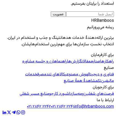
استعداد را برایتان بفرستیم.
عضویت
HR
Bamboos
ریشه می‌پرورانیم
برترین ارائه‌دهندهٔ خدمات هدهانتینگ و جذب و استخدام در ایران.
انتخاب نخستِ سازمان‌ها برای مهم‌ترین استخدام‌هایشان.
برای کارفرمایان
راهکارها
صنایع
مقالات
گزارش‌ها
راهنماها
رزرو جلسه مشاوره
صنایع
فناوری و دیجیتال
هوش مصنوعی
کالاهای تندمصرف
خدمات
مالی
فین‌تک
مشاهدهٔ همهٔ صنایع
برای کارجویان
فرصت‌های شغلی
رزومه‌ساز
داشبورد کارجو
منابع مسیر شغلی
ارتباط با ما
۰۲۱ ۲۸۴۲ ۲۲۴۲
۰۲۱ ۲۸۴۲ ۲۲۴۱
info@hrbamboos.com